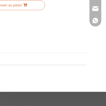
outer au panier
sales@si
+861515