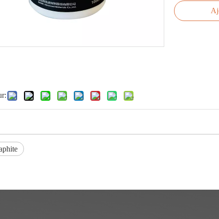
Aj
ur:
aphite