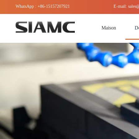
WhatsApp : +86-15157207921
E-mail:
sales
Maison
De